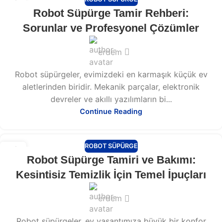
13
Robot Süpürge Tamir Rehberi:
ŞUB
Sorunlar ve Profesyonel Çözümler
erdem
Robot süpürgeler, evimizdeki en karmaşık küçük ev
aletlerinden biridir. Mekanik parçalar, elektronik
devreler ve akıllı yazılımların bi...
Continue Reading
ROBOT SÜPÜRGE
13
Robot Süpürge Tamiri ve Bakımı:
ŞUB
Kesintisiz Temizlik İçin Temel İpuçları
erdem
Robot süpürgeler, ev yaşantımıza büyük bir konfor