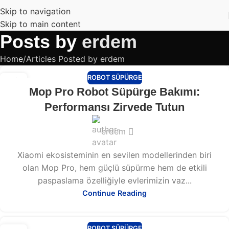
Skip to navigation
Skip to main content
Posts by
erdem
Home
Articles Posted by erdem
ROBOT SÜPÜRGE
13
Mop Pro Robot Süpürge Bakımı:
ŞUB
Performansı Zirvede Tutun
erdem
Xiaomi ekosisteminin en sevilen modellerinden biri
olan Mop Pro, hem güçlü süpürme hem de etkili
paspaslama özelliğiyle evlerimizin vaz...
Continue Reading
ROBOT SÜPÜRGE